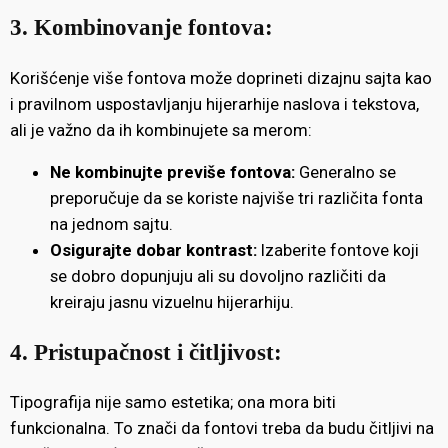
3. Kombinovanje fontova:
Korišćenje više fontova može doprineti dizajnu sajta kao
i pravilnom uspostavljanju hijerarhije naslova i tekstova,
ali je važno da ih kombinujete sa merom:
Ne kombinujte previše fontova:
Generalno se
preporučuje da se koriste najviše tri različita fonta
na jednom sajtu.
Osigurajte dobar kontrast:
Izaberite fontove koji
se dobro dopunjuju ali su dovoljno različiti da
kreiraju jasnu vizuelnu hijerarhiju.
4. Pristupačnost i čitljivost:
Tipografija nije samo estetika; ona mora biti
funkcionalna. To znači da fontovi treba da budu čitljivi na