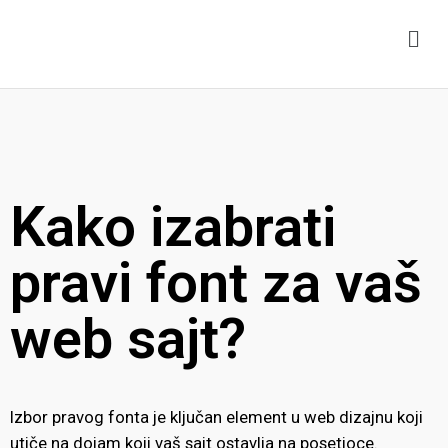
Kako izabrati
pravi font za vaš
web sajt?
Izbor pravog fonta je ključan element u web dizajnu koji
utiče na dojam koji vaš sajt ostavlja na posetioce.