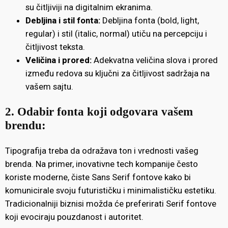
su čitljiviji na digitalnim ekranima.
Debljina i stil fonta:
Debljina fonta (bold, light,
regular) i stil (italic, normal) utiču na percepciju i
čitljivost teksta.
Veličina i prored:
Adekvatna veličina slova i prored
između redova su ključni za čitljivost sadržaja na
vašem sajtu.
2. Odabir fonta koji odgovara vašem
brendu:
Tipografija treba da odražava ton i vrednosti vašeg
brenda. Na primer, inovativne tech kompanije često
koriste moderne, čiste Sans Serif fontove kako bi
komunicirale svoju futurističku i minimalističku estetiku.
Tradicionalniji biznisi možda će preferirati Serif fontove
koji evociraju pouzdanost i autoritet.