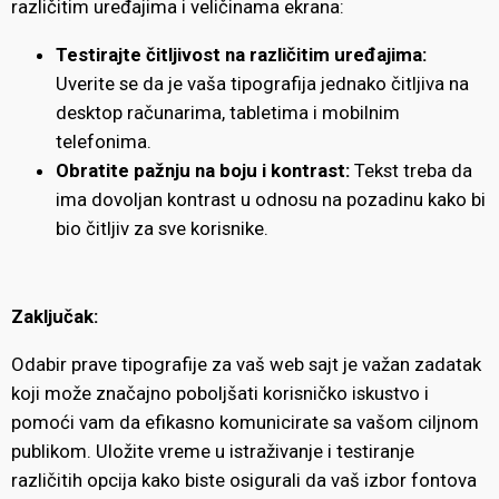
različitim uređajima i veličinama ekrana:
Testirajte čitljivost na različitim uređajima:
Uverite se da je vaša tipografija jednako čitljiva na
desktop računarima, tabletima i mobilnim
telefonima.
Obratite pažnju na boju i kontrast:
Tekst treba da
ima dovoljan kontrast u odnosu na pozadinu kako bi
bio čitljiv za sve korisnike.
Zaključak:
Odabir prave tipografije za vaš web sajt je važan zadatak
koji može značajno poboljšati korisničko iskustvo i
pomoći vam da efikasno komunicirate sa vašom ciljnom
publikom. Uložite vreme u istraživanje i testiranje
različitih opcija kako biste osigurali da vaš izbor fontova