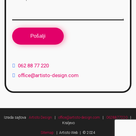
062 88 77 220
office@artisto-design.com
Izrada sajtova
Artisto Design
|
office@artisto-design.com
|
0628877220
|
Kraljevo
Sitemap
| Artisto Web | © 2024